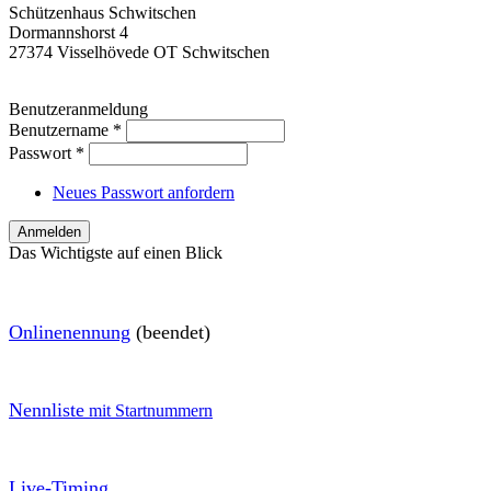
Schützenhaus Schwitschen
Dormannshorst 4
27374 Visselhövede OT Schwitschen
Benutzeranmeldung
Benutzername
*
Passwort
*
Neues Passwort anfordern
Das Wichtigste auf einen Blick
O
nlinenennung
(beendet)
Nennliste
mit Startnummern
Live-Timin
g