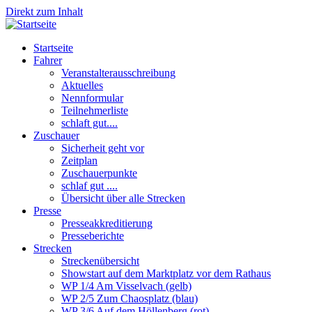
Direkt zum Inhalt
Startseite
Fahrer
Veranstalterausschreibung
Aktuelles
Nennformular
Teilnehmerliste
schlaft gut....
Zuschauer
Sicherheit geht vor
Zeitplan
Zuschauerpunkte
schlaf gut ....
Übersicht über alle Strecken
Presse
Presseakkreditierung
Presseberichte
Strecken
Streckenübersicht
Showstart auf dem Marktplatz vor dem Rathaus
WP 1/4 Am Visselvach (gelb)
WP 2/5 Zum Chaosplatz (blau)
WP 3/6 Auf dem Höllenberg (rot)