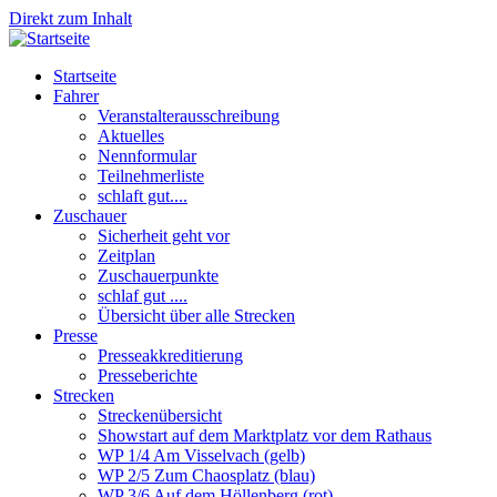
Direkt zum Inhalt
Startseite
Fahrer
Veranstalterausschreibung
Aktuelles
Nennformular
Teilnehmerliste
schlaft gut....
Zuschauer
Sicherheit geht vor
Zeitplan
Zuschauerpunkte
schlaf gut ....
Übersicht über alle Strecken
Presse
Presseakkreditierung
Presseberichte
Strecken
Streckenübersicht
Showstart auf dem Marktplatz vor dem Rathaus
WP 1/4 Am Visselvach (gelb)
WP 2/5 Zum Chaosplatz (blau)
WP 3/6 Auf dem Höllenberg (rot)