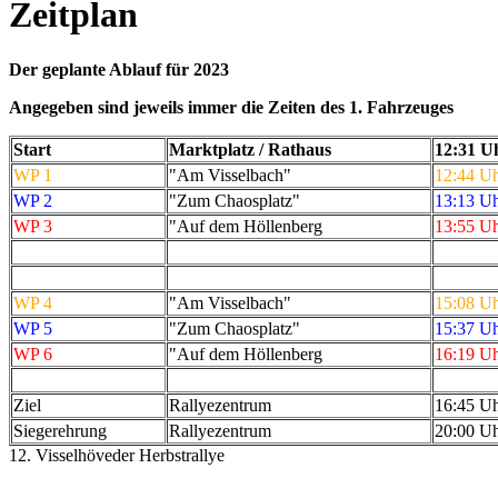
Zeitplan
Der geplante Ablauf für 2023
Angegeben sind jeweils immer die Zeiten des 1. Fahrzeuges
Start
Marktplatz / Rathaus
12:31 U
WP 1
"Am Visselbach"
12:44 U
WP 2
"Zum Chaosplatz"
13:13 U
WP 3
"Auf dem Höllenberg
13:55 U
WP 4
"Am Visselbach"
15:08 U
WP 5
"Zum Chaosplatz"
15:37 U
WP 6
"Auf dem Höllenberg
16:19 U
Ziel
Rallyezentrum
16:45 U
Siegerehrung
Rallyezentrum
20:00 U
12. Visselhöveder Herbstrallye