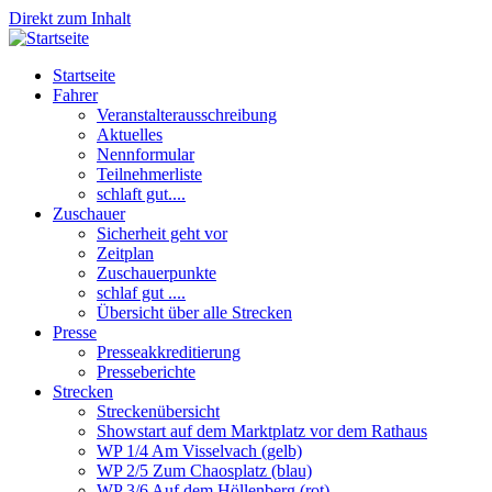
Direkt zum Inhalt
Startseite
Fahrer
Veranstalterausschreibung
Aktuelles
Nennformular
Teilnehmerliste
schlaft gut....
Zuschauer
Sicherheit geht vor
Zeitplan
Zuschauerpunkte
schlaf gut ....
Übersicht über alle Strecken
Presse
Presseakkreditierung
Presseberichte
Strecken
Streckenübersicht
Showstart auf dem Marktplatz vor dem Rathaus
WP 1/4 Am Visselvach (gelb)
WP 2/5 Zum Chaosplatz (blau)
WP 3/6 Auf dem Höllenberg (rot)