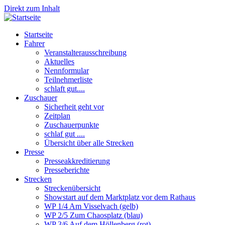
Direkt zum Inhalt
Startseite
Fahrer
Veranstalterausschreibung
Aktuelles
Nennformular
Teilnehmerliste
schlaft gut....
Zuschauer
Sicherheit geht vor
Zeitplan
Zuschauerpunkte
schlaf gut ....
Übersicht über alle Strecken
Presse
Presseakkreditierung
Presseberichte
Strecken
Streckenübersicht
Showstart auf dem Marktplatz vor dem Rathaus
WP 1/4 Am Visselvach (gelb)
WP 2/5 Zum Chaosplatz (blau)
WP 3/6 Auf dem Höllenberg (rot)