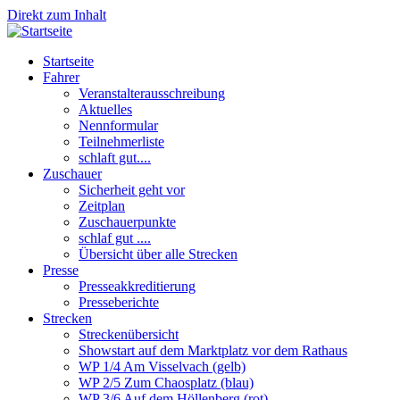
Direkt zum Inhalt
Startseite
Fahrer
Veranstalterausschreibung
Aktuelles
Nennformular
Teilnehmerliste
schlaft gut....
Zuschauer
Sicherheit geht vor
Zeitplan
Zuschauerpunkte
schlaf gut ....
Übersicht über alle Strecken
Presse
Presseakkreditierung
Presseberichte
Strecken
Streckenübersicht
Showstart auf dem Marktplatz vor dem Rathaus
WP 1/4 Am Visselvach (gelb)
WP 2/5 Zum Chaosplatz (blau)
WP 3/6 Auf dem Höllenberg (rot)