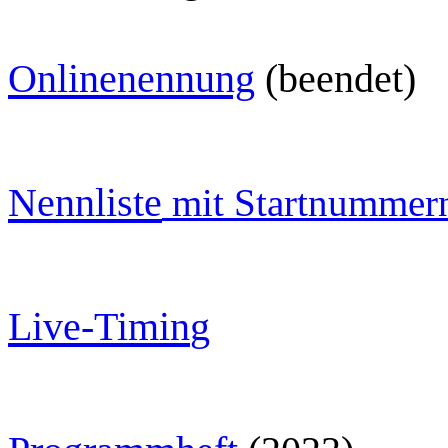
O
nlinenennung
(beendet)
Nennliste
mit Startnummer
Live-Timin
g