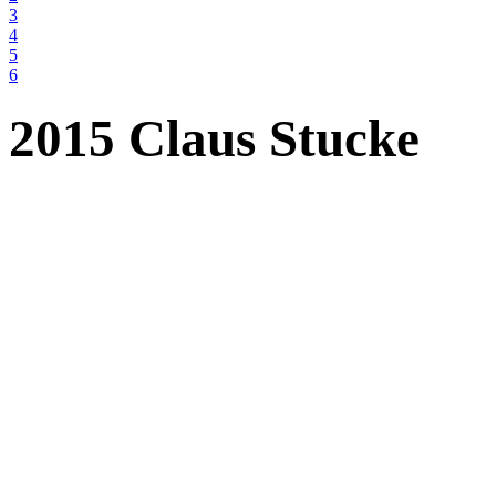
3
4
5
6
2015 Claus Stucke