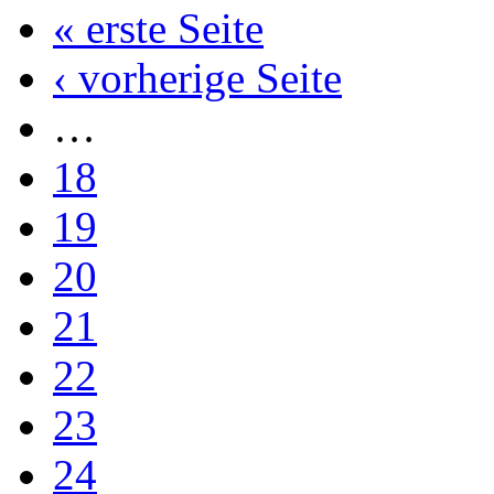
« erste Seite
‹ vorherige Seite
…
18
19
20
21
22
23
24