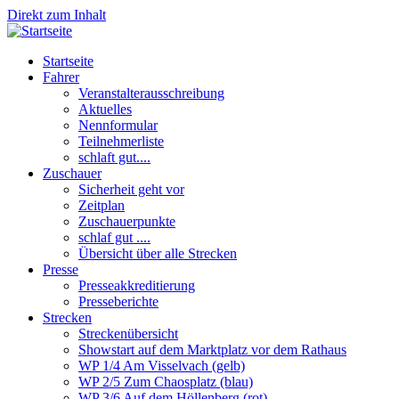
Direkt zum Inhalt
Startseite
Fahrer
Veranstalterausschreibung
Aktuelles
Nennformular
Teilnehmerliste
schlaft gut....
Zuschauer
Sicherheit geht vor
Zeitplan
Zuschauerpunkte
schlaf gut ....
Übersicht über alle Strecken
Presse
Presseakkreditierung
Presseberichte
Strecken
Streckenübersicht
Showstart auf dem Marktplatz vor dem Rathaus
WP 1/4 Am Visselvach (gelb)
WP 2/5 Zum Chaosplatz (blau)
WP 3/6 Auf dem Höllenberg (rot)