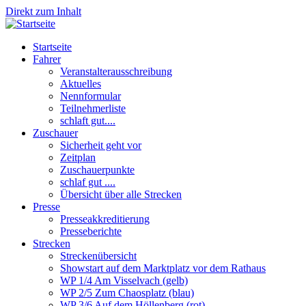
Direkt zum Inhalt
Startseite
Fahrer
Veranstalterausschreibung
Aktuelles
Nennformular
Teilnehmerliste
schlaft gut....
Zuschauer
Sicherheit geht vor
Zeitplan
Zuschauerpunkte
schlaf gut ....
Übersicht über alle Strecken
Presse
Presseakkreditierung
Presseberichte
Strecken
Streckenübersicht
Showstart auf dem Marktplatz vor dem Rathaus
WP 1/4 Am Visselvach (gelb)
WP 2/5 Zum Chaosplatz (blau)
WP 3/6 Auf dem Höllenberg (rot)