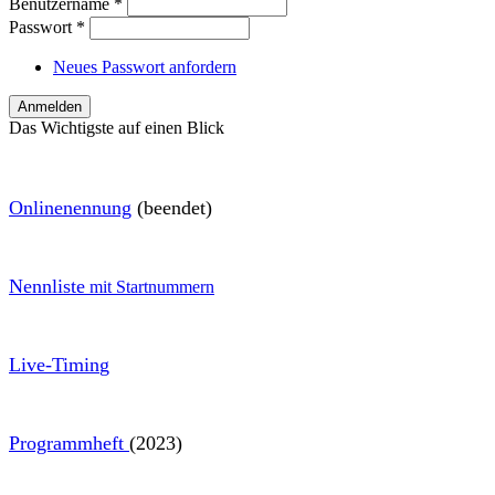
Benutzername
*
Passwort
*
Neues Passwort anfordern
Das Wichtigste auf einen Blick
O
nlinenennung
(beendet)
Nennliste
mit Startnummern
Live-Timin
g
Programmheft
(2023)